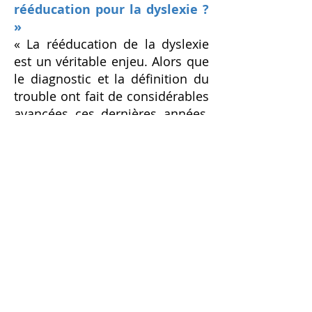
rééducation pour la dyslexie ?
»
« La rééducation de la dyslexie
est un véritable enjeu. Alors que
le diagnostic et la définition du
trouble ont fait de considérables
avancées ces dernières années,
la prise en charge de la dyslexie
est toujours longue et
laborieuse. Nous savons
maintenant que l’entraînement
de la conscience phonologique
et morphologique, ainsi que la
reprise de l’association
graphème-phonème est
primordiale, et doit toujours se
faire en première intention.
Malheureusement, nous