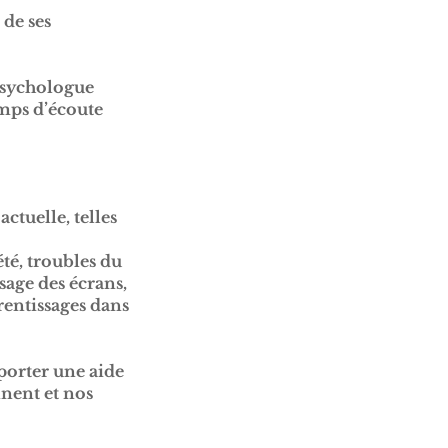
 de ses
 psychologue
mps d’écoute
ctuelle, telles
té, troubles du
sage des écrans,
rentissages dans
porter une aide
nent et nos