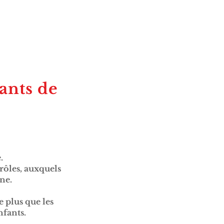
fants de
.
 rôles, auxquels
ne.
e plus que les
nfants.